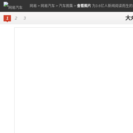
网易
>
网易汽车
>
汽车图集
>
查看图片
为3.6亿人新闻阅读而生
大众
1
2
3