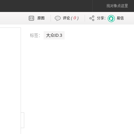
找对象点这里
0
(
)
原图
评论
分享：
易信
标签：
大众ID.3