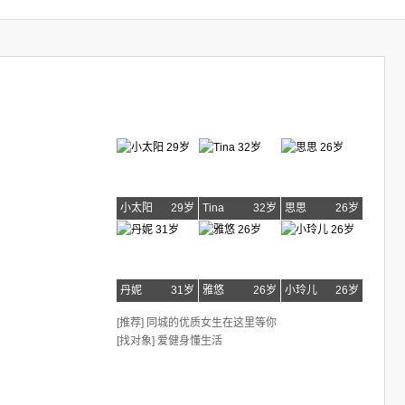
小太阳
29岁
Tina
32岁
思思
26岁
丹妮
31岁
雅悠
26岁
小玲儿
26岁
[推荐] 同城的优质女生在这里等你
[找对象] 爱健身懂生活