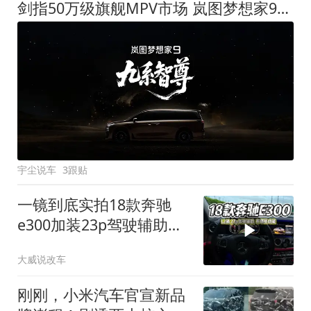
剑指50万级旗舰MPV市场 岚图梦想家9定名
宇尘说车
3跟贴
一镜到底实拍18款奔驰
e300加装23p驾驶辅助系
统都有哪些实用功能
大威说改车
刚刚，小米汽车官宣新品