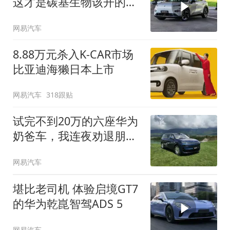
这才是碳基生物该开的
车！
网易汽车
8.88万元杀入K-CAR市场
比亚迪海獭日本上市
网易汽车
318跟贴
试完不到20万的六座华为
奶爸车，我连夜劝退朋
友...
网易汽车
堪比老司机 体验启境GT7
的华为乾崑智驾ADS 5
网易汽车