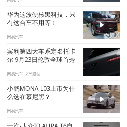
华为这波硬核黑科技，只
有这台车不用等！
网易汽车
宾利第四大车系定名托卡
尔 9月23日伦敦全球首秀
网易汽车
275跟贴
小鹏MONA L03上市为什
么选在慕尼黑？
网易汽车
一汽-大众ID.AURA T6自