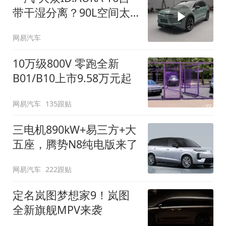
带干湿分离？90L空间太
顶了
网易汽车
10万级800V 零跑全新
B01/B10上市9.58万元起
网易汽车
135跟贴
三电机890kW+易三方+大
五座，腾势N8纯电版来了
网易汽车
222跟贴
定名岚图梦想家9！岚图
全新旗舰MPV来袭