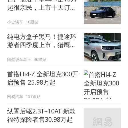
起很亲民，上市十天订单
破万！轴距超2米8
小史谈车
10跟贴
纯电方盒子黑马！捷途环
游者四季度上市，猎鹰
500智驾+6.6kW外放电
隔壁说车老王
36跟贴
首搭Hi4-Z 全新坦克300开
启预售 25.98万起
网易汽车
157跟贴
纵置后驱2.3T+10AT 新款
福特探险者售30.98万起