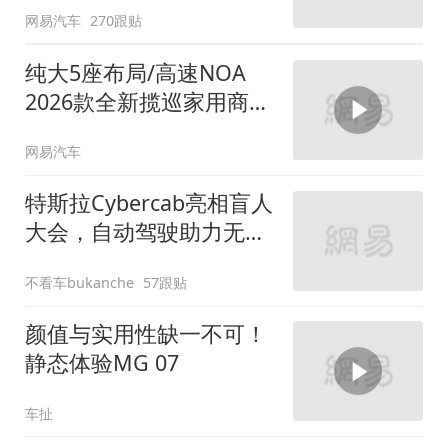
网易汽车
270跟贴
纯大5座布局/高速NOA
2026款全新揽巡家用商务
全拿捏
网易汽车
特斯拉Cybercab亮相盲人
大会，自动驾驶助力无障
碍出行
不看车bukanche
57跟贴
颜值与实用性缺一不可！
静态体验MG 07
车扯