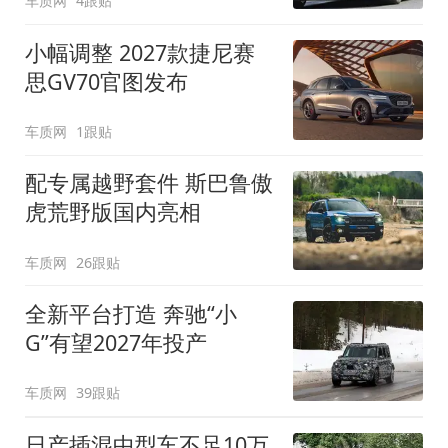
车质网
4跟贴
小幅调整 2027款捷尼赛
思GV70官图发布
车质网
1跟贴
配专属越野套件 斯巴鲁傲
虎荒野版国内亮相
车质网
26跟贴
全新平台打造 奔驰“小
G”有望2027年投产
车质网
39跟贴
日产插混中型车不足10万