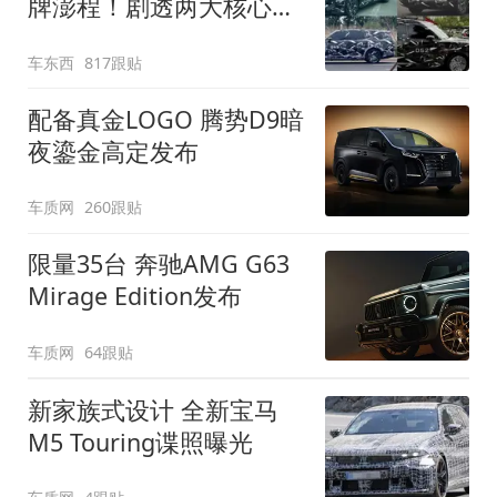
牌澎程！剧透两大核心细
节
车东西
817跟贴
配备真金LOGO 腾势D9暗
夜鎏金高定发布
车质网
260跟贴
限量35台 奔驰AMG G63
Mirage Edition发布
车质网
64跟贴
新家族式设计 全新宝马
M5 Touring谍照曝光