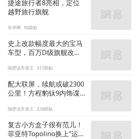
捷途旅行者8亮相，定位
越野旅行旗舰
车评网
50跟贴
史上改款幅度最大的宝马
车型，百万D级旗舰改款
近乎换代！新款宝马7系
隔壁说车老王
317跟贴
下线
配大联屏，续航或破2300
公里！方程豹钛9内饰谍
照曝光，将于下半年发布
隔壁说车老王
228跟贴
复古小方盒子很有范儿！
菲亚特Topolino换上“运动