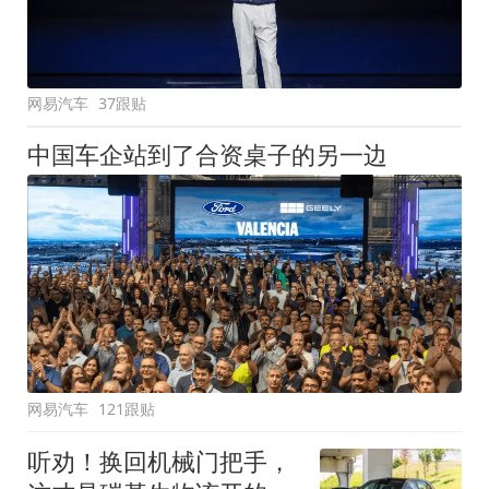
网易汽车
37跟贴
中国车企站到了合资桌子的另一边
网易汽车
121跟贴
听劝！换回机械门把手，