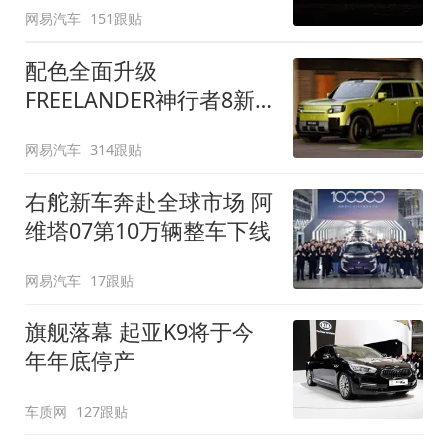
网易汽车
151跟贴
配色全面升级
FREELANDER神行者8新
增五款原厂车漆
网易汽车
314跟贴
右舵新车奔赴全球市场 阿
维塔07第10万辆整车下线
网易汽车
17跟贴
旗舰落幕 起亚K9将于今
年年底停产
车质网
127跟贴