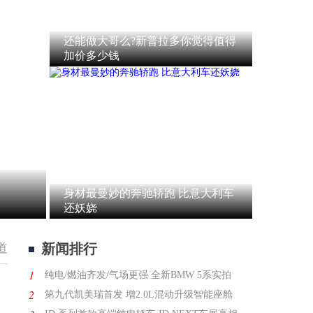
还能做大哥么?新普拉多你觉得值得
加价多少钱
奔驰新E级提供两种前脸 中国专
身材最曼妙的奔驰轿跑 比意大利车
还妖娆
道
新闻排行
1
纯电/燃油齐发/气场更强 全新BMW 5系实拍
2
第九代凯美瑞首发 增2.0L混动升级智能座舱