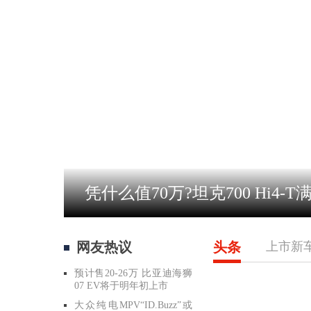
凭什么值70万?坦克700 Hi4
网友热议
头条
上市新
预计售20-26万 比亚迪海狮
07 EV将于明年初上市
大众纯电MPV“ID.Buzz”或