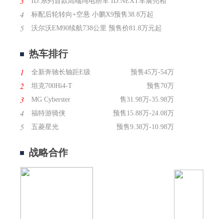
3
ID.系列首款高端纯电轿车 ID.NEXT车展亮相
4
标配后轮转向+空悬 小鹏X9预售38.8万起
5
沃尔沃EM90续航738公里 预售价81.8万元起
热车排行
1
全新奔驰长轴距E级
预售45万-54万
2
坦克700Hi4-T
预售70万
3
MG Cyberster
售31.98万-35.98万
4
福特游骑侠
预售15.88万-24.08万
5
五菱星光
预售9.38万-10.98万
战略合作