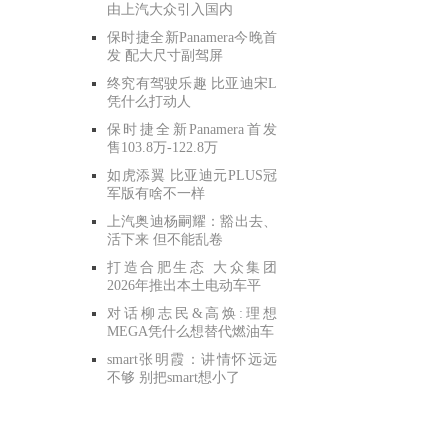
由上汽大众引入国内
保时捷全新Panamera今晚首
发 配大尺寸副驾屏
终究有驾驶乐趣 比亚迪宋L
凭什么打动人
保时捷全新Panamera首发
售103.8万-122.8万
如虎添翼 比亚迪元PLUS冠
军版有啥不一样
上汽奥迪杨嗣耀：豁出去、
活下来 但不能乱卷
打造合肥生态 大众集团
2026年推出本土电动车平
对话柳志民&高焕:理想
MEGA凭什么想替代燃油车
smart张明霞：讲情怀远远
不够 别把smart想小了