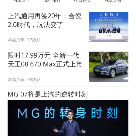
汽车大全
降价排行
今日特卖
汽车直播
上汽通用再签20年：合资
2.0时代，玩法变了
网易汽车
17跟贴
限时17.99万元 全新一代
天工08 670 Max正式上市
网易汽车
93跟贴
MG 07将是上汽的逆转时刻