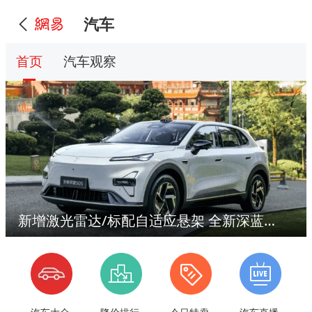
汽车
首页
汽车观察
新增激光雷达/标配自适应悬架 全新深蓝S05售11.59万起