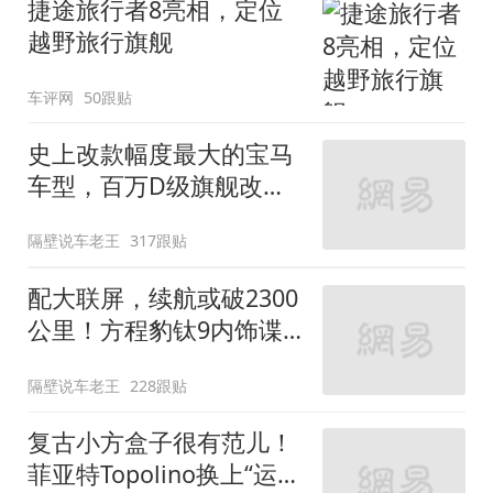
捷途旅行者8亮相，定位
越野旅行旗舰
车评网
50跟贴
史上改款幅度最大的宝马
车型，百万D级旗舰改款
近乎换代！新款宝马7系
隔壁说车老王
317跟贴
下线
配大联屏，续航或破2300
公里！方程豹钛9内饰谍
照曝光，将于下半年发布
隔壁说车老王
228跟贴
复古小方盒子很有范儿！
菲亚特Topolino换上“运动