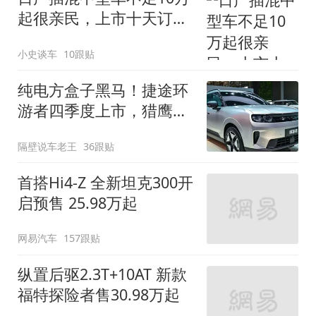
起很亲民，上市十天订单
破万！轴距超2米8
小史谈车
10跟贴
纯电方盒子黑马！捷途环
游者四季度上市，猎鹰
500智驾+6.6kW外放电
隔壁说车老王
36跟贴
首搭Hi4-Z 全新坦克300开
启预售 25.98万起
网易汽车
157跟贴
纵置后驱2.3T+10AT 新款
福特探险者售30.98万起