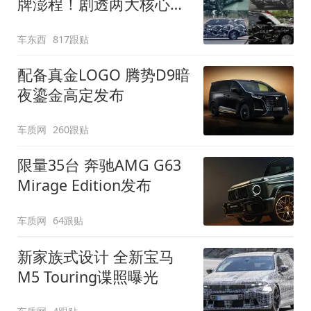
牌澎程！剧透两大核心细
节
车东西
817跟贴
配备真金LOGO 腾势D9暗
夜鎏金高定发布
车质网
260跟贴
限量35台 奔驰AMG G63
Mirage Edition发布
车质网
64跟贴
新家族式设计 全新宝马
M5 Touring谍照曝光