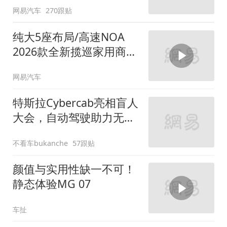
网易汽车
270跟贴
纯大5座布局/高速NOA
2026款全新揽巡家用商务
全拿捏
网易汽车
特斯拉Cybercab亮相盲人
大会，自动驾驶助力无障
碍出行
不看车bukanche
57跟贴
颜值与实用性缺一不可！
静态体验MG 07
车扯