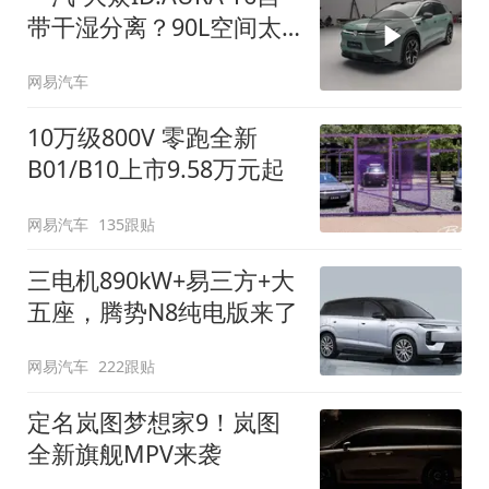
带干湿分离？90L空间太
顶了
网易汽车
10万级800V 零跑全新
B01/B10上市9.58万元起
网易汽车
135跟贴
三电机890kW+易三方+大
五座，腾势N8纯电版来了
网易汽车
222跟贴
定名岚图梦想家9！岚图
全新旗舰MPV来袭