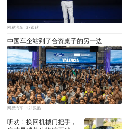
网易汽车
37跟贴
中国车企站到了合资桌子的另一边
网易汽车
121跟贴
听劝！换回机械门把手，