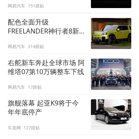
网易汽车
151跟贴
配色全面升级
FREELANDER神行者8新
增五款原厂车漆
网易汽车
314跟贴
右舵新车奔赴全球市场 阿
维塔07第10万辆整车下线
网易汽车
17跟贴
旗舰落幕 起亚K9将于今
年年底停产
车质网
127跟贴