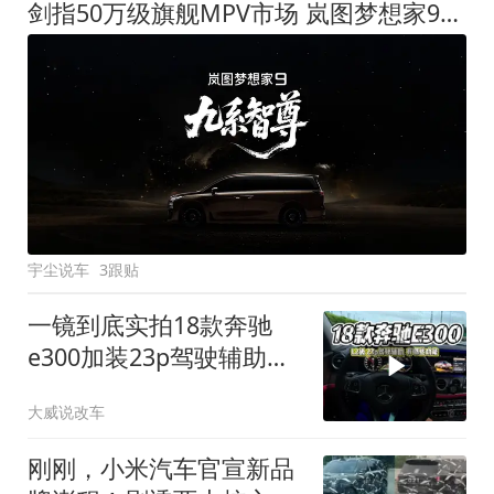
剑指50万级旗舰MPV市场 岚图梦想家9定名
宇尘说车
3跟贴
一镜到底实拍18款奔驰
e300加装23p驾驶辅助系
统都有哪些实用功能
大威说改车
刚刚，小米汽车官宣新品