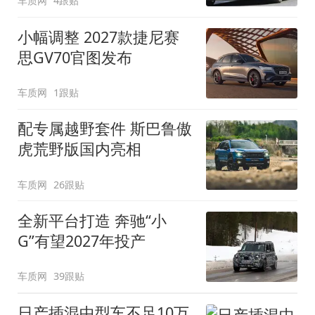
车质网
4跟贴
小幅调整 2027款捷尼赛
思GV70官图发布
车质网
1跟贴
配专属越野套件 斯巴鲁傲
虎荒野版国内亮相
车质网
26跟贴
全新平台打造 奔驰“小
G”有望2027年投产
车质网
39跟贴
日产插混中型车不足10万