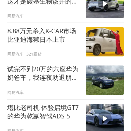
这才是碳基生物该开的
车！
网易汽车
8.88万元杀入K-CAR市场
比亚迪海獭日本上市
网易汽车
321跟贴
试完不到20万的六座华为
奶爸车，我连夜劝退朋
友...
网易汽车
堪比老司机 体验启境GT7
的华为乾崑智驾ADS 5
网易汽车