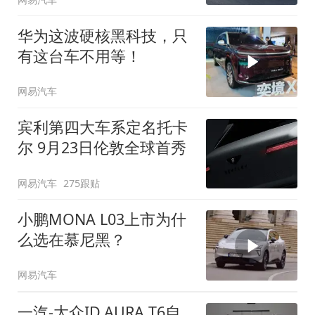
华为这波硬核黑科技，只
有这台车不用等！
网易汽车
宾利第四大车系定名托卡
尔 9月23日伦敦全球首秀
网易汽车
275跟贴
小鹏MONA L03上市为什
么选在慕尼黑？
网易汽车
一汽-大众ID.AURA T6自